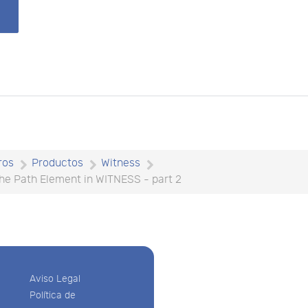
ros
Productos
Witness
the Path Element in WITNESS - part 2
Aviso Legal
Política de