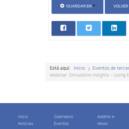
GUARDAR EN
VOLVER
Está aquí:
Inicio
Eventos de terce
Webinar: Simulation insights - Using 
Inicio
Calendario
Addlink e-
Noticias
Eventos
News