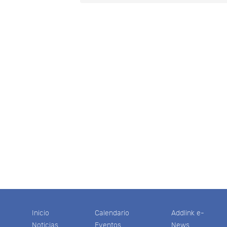
Inicio
Calendario
Addlink e-
Noticias
Eventos
News