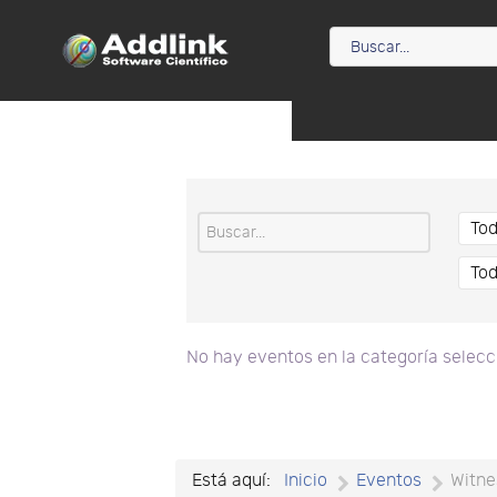
No hay eventos en la categoría selec
Está aquí:
Inicio
Eventos
Witne