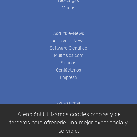
Descargas
Videos
Addlink e-News
Archivo e-News
Software Científico
Multifisica.com
Síganos
Contáctenos
Empresa
Aviso Legal
Política de Cookies
¡Atención! Utilizamos cookies propias y de
Política de Privacidad
terceros para ofrecerle una mejor experiencia y
Condiciones de compra
servicio.
Identificarse