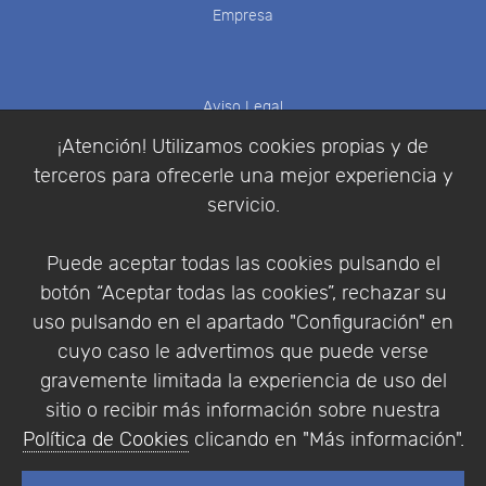
Empresa
Aviso Legal
Política de Cookies
¡Atención! Utilizamos cookies propias y de
Política de Privacidad
terceros para ofrecerle una mejor experiencia y
Condiciones de compra
servicio.
Identificarse
Registrarse
Puede aceptar todas las cookies pulsando el
botón “Aceptar todas las cookies”, rechazar su
uso pulsando en el apartado "Configuración" en
cuyo caso le advertimos que puede verse
Empresa
|
Aviso Legal
|
Política de Privacidad
|
gravemente limitada la experiencia de uso del
Política de Cookies
sitio o recibir más información sobre nuestra
© Copyright 1994 - 2026. Addlink Software
Política de Cookies
clicando en "Más información".
Científico, S.L.
Distribuidor de soluciones software para España y