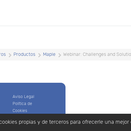
ros
Productos
Maple
Webinar: Challenges and Soluti
Aviso Legal
Política de
Cookies
Política de
cookies propias y de terceros para ofrecerle una mejor 
Privacidad
Empresa
|
Aviso Legal
|
Po