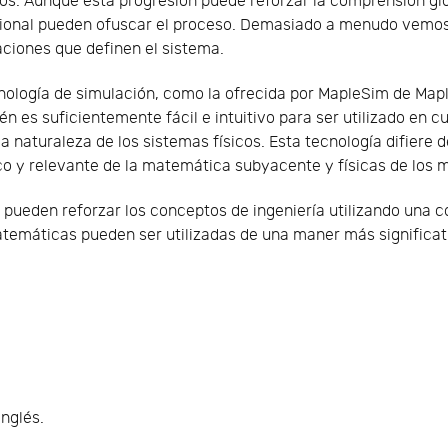
os. Aunque esta progresión puede reforzar la comprensión g
cional pueden ofuscar el proceso. Demasiado a menudo vemo
aciones que definen el sistema.
cnología de simulación, como la ofrecida por MapleSim de Map
n es suficientemente fácil e intuitivo para ser utilizado en 
a naturaleza de los sistemas físicos. Esta tecnología difiere 
co y relevante de la matemática subyacente y físicas de los 
 pueden reforzar los conceptos de ingeniería utilizando una c
temáticas pueden ser utilizadas de una maner más significat
inglés.