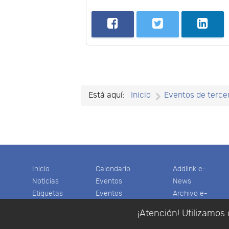
Está aquí:
Inicio
Eventos de terce
Inicio
Calendario
Addlink e-
Noticias
Eventos
News
Etiquetas
Eventos
Archivo e-
Productos
pasados
News
¡Atención! Utilizamos 
Soporte
Colaboradores
Software