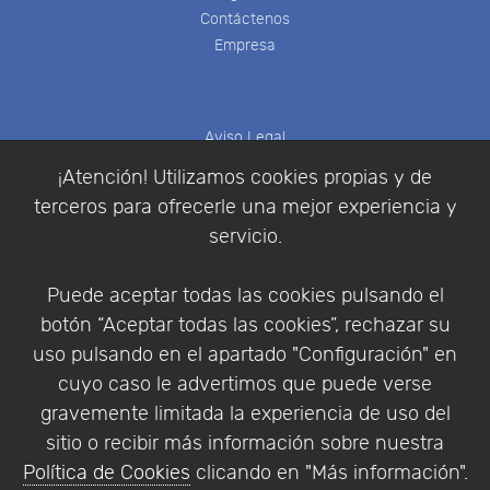
Contáctenos
Empresa
Aviso Legal
Política de Cookies
¡Atención! Utilizamos cookies propias y de
Política de Privacidad
terceros para ofrecerle una mejor experiencia y
Condiciones de compra
servicio.
Identificarse
Registrarse
Puede aceptar todas las cookies pulsando el
botón “Aceptar todas las cookies”, rechazar su
uso pulsando en el apartado "Configuración" en
cuyo caso le advertimos que puede verse
Empresa
|
Aviso Legal
|
Política de Privacidad
|
gravemente limitada la experiencia de uso del
Política de Cookies
sitio o recibir más información sobre nuestra
© Copyright 1994 - 2026. Addlink Software
Política de Cookies
clicando en "Más información".
Científico, S.L.