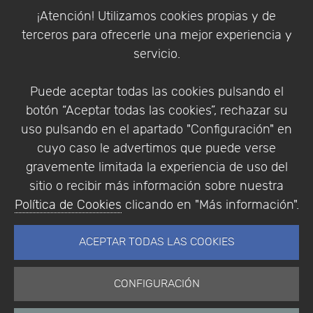
Política de Cookies
¡Atención! Utilizamos cookies propias y de
Política de Privacidad
terceros para ofrecerle una mejor experiencia y
Condiciones de compra
servicio.
Identificarse
Registrarse
Puede aceptar todas las cookies pulsando el
botón “Aceptar todas las cookies”, rechazar su
uso pulsando en el apartado "Configuración" en
cuyo caso le advertimos que puede verse
Empresa
|
Aviso Legal
|
Política de Privacidad
|
gravemente limitada la experiencia de uso del
Política de Cookies
sitio o recibir más información sobre nuestra
© Copyright 1994 - 2026. Addlink Software
Política de Cookies
clicando en "Más información".
Científico, S.L.
Distribuidor de soluciones software para España y
ACEPTAR TODAS LAS COOKIES
Portugal.
CONFIGURACIÓN