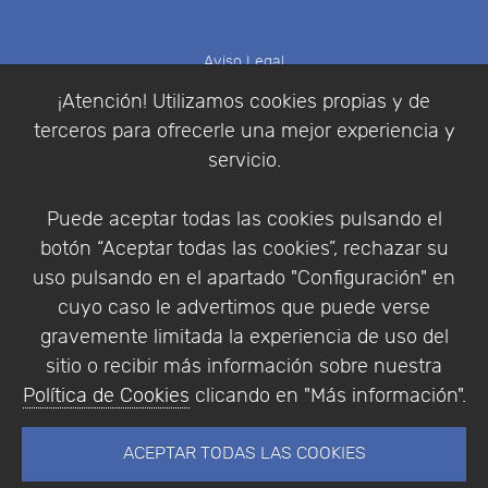
Aviso Legal
Política de Cookies
¡Atención! Utilizamos cookies propias y de
Política de Privacidad
terceros para ofrecerle una mejor experiencia y
Condiciones de compra
servicio.
Identificarse
Registrarse
Puede aceptar todas las cookies pulsando el
botón “Aceptar todas las cookies”, rechazar su
uso pulsando en el apartado "Configuración" en
cuyo caso le advertimos que puede verse
Empresa
|
Aviso Legal
|
Política de Privacidad
|
gravemente limitada la experiencia de uso del
Política de Cookies
sitio o recibir más información sobre nuestra
© Copyright 1994 - 2026. Addlink Software
Política de Cookies
clicando en "Más información".
Científico, S.L.
Distribuidor de soluciones software para España y
ACEPTAR TODAS LAS COOKIES
Portugal.