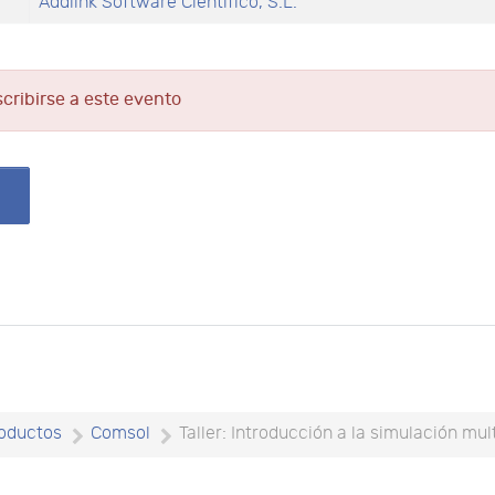
Addlink Software Científico, S.L.
scribirse a este evento
oductos
Comsol
Taller: Introducción a la simulación mu