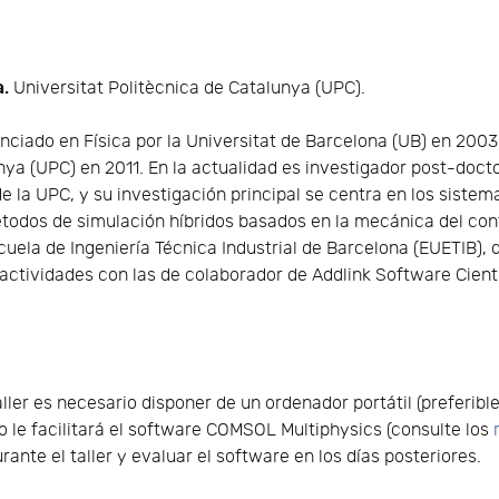
a.
Universitat Politècnica de Catalunya (UPC).
enciado en Física por la Universitat de Barcelona (UB) en 2003
nya (UPC) en 2011. En la actualidad es investigador post-doc
e la UPC, y su investigación principal se centra en los sistem
étodos de simulación híbridos basados en la mecánica del con
cuela de Ingeniería Técnica Industrial de Barcelona (EUETIB),
actividades con las de colaborador de Addlink Software Cientí
taller es necesario disponer de un ordenador portátil (preferi
o le facilitará el software COMSOL Multiphysics (consulte los
rante el taller y evaluar el software en los días posteriores.