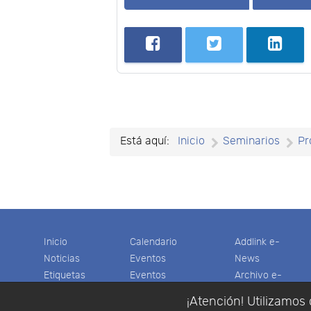
Está aquí:
Inicio
Seminarios
Pr
Inicio
Calendario
Addlink e-
Noticias
Eventos
News
Etiquetas
Eventos
Archivo e-
Productos
pasados
News
¡Atención! Utilizamos 
Soporte
Colaboradores
Software