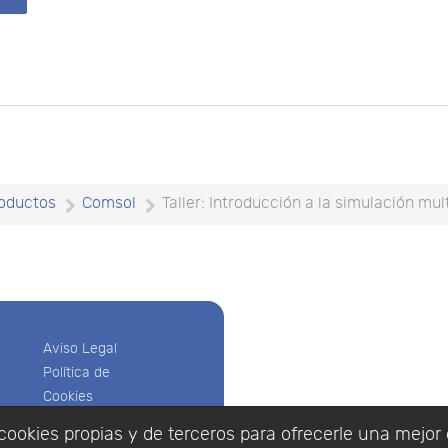
oductos
Comsol
Taller: Introducción a la simulación mu
Aviso Legal
Política de
Cookies
Política de
cookies propias y de terceros para ofrecerle una mejor 
Privacidad