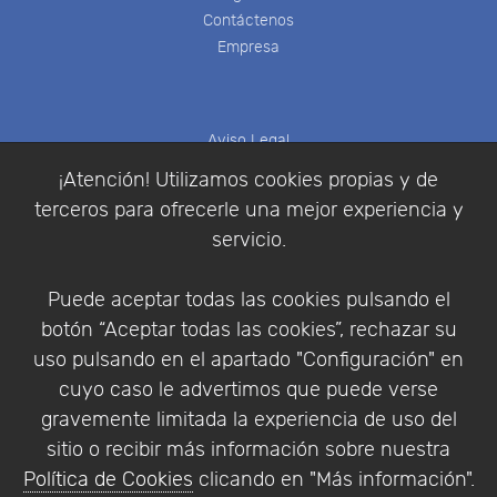
Contáctenos
Empresa
Aviso Legal
Política de Cookies
¡Atención! Utilizamos cookies propias y de
Política de Privacidad
terceros para ofrecerle una mejor experiencia y
Condiciones de compra
servicio.
Identificarse
Registrarse
Puede aceptar todas las cookies pulsando el
botón “Aceptar todas las cookies”, rechazar su
uso pulsando en el apartado "Configuración" en
cuyo caso le advertimos que puede verse
Empresa
|
Aviso Legal
|
Política de Privacidad
|
gravemente limitada la experiencia de uso del
Política de Cookies
sitio o recibir más información sobre nuestra
© Copyright 1994 - 2026. Addlink Software
Política de Cookies
clicando en "Más información".