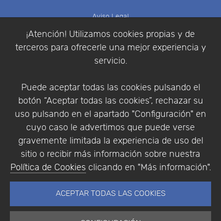
Aviso Legal
Política de Cookies
¡Atención! Utilizamos cookies propias y de
Política de Privacidad
terceros para ofrecerle una mejor experiencia y
Condiciones de compra
servicio.
Identificarse
Registrarse
Puede aceptar todas las cookies pulsando el
botón “Aceptar todas las cookies”, rechazar su
uso pulsando en el apartado "Configuración" en
cuyo caso le advertimos que puede verse
Empresa
|
Aviso Legal
|
Política de Privacidad
|
gravemente limitada la experiencia de uso del
Política de Cookies
sitio o recibir más información sobre nuestra
© Copyright 1994 - 2026. Addlink Software
Política de Cookies
clicando en "Más información".
Científico, S.L.
Distribuidor de soluciones software para España y
ACEPTAR TODAS LAS COOKIES
Portugal.