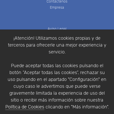
Contáctenos
Empresa
Aviso Legal
Política de Cookies
¡Atención! Utilizamos cookies propias y de
Política de Privacidad
terceros para ofrecerle una mejor experiencia y
Condiciones de compra
servicio.
Identificarse
Registrarse
Puede aceptar todas las cookies pulsando el
botón “Aceptar todas las cookies”, rechazar su
uso pulsando en el apartado "Configuración" en
cuyo caso le advertimos que puede verse
Empresa
|
Aviso Legal
|
Política de Privacidad
|
gravemente limitada la experiencia de uso del
Política de Cookies
sitio o recibir más información sobre nuestra
© Copyright 1994 - 2026. Addlink Software
Política de Cookies
clicando en "Más información".
Científico, S.L.