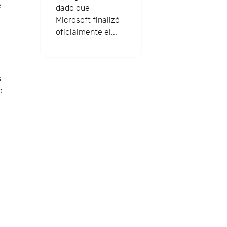
e
dado que
l
Microsoft finalizó
oficialmente el...
s
e.