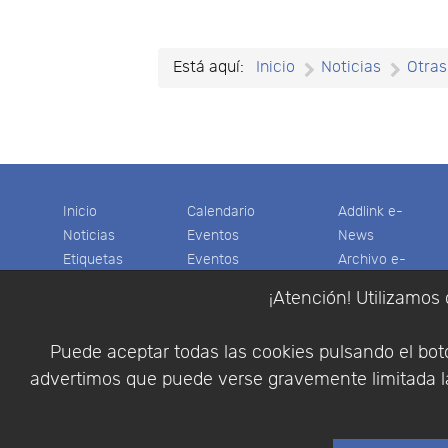
Está aquí:
Inicio
Noticias
Otras
Inicio
Calendario
Addlink e-
Noticias
Eventos
News
Etiquetas
Eventos
Archivo e-
Productos
pasados
News
¡Atención! Utilizamos 
Soporte
Colaboradores
Software
Tienda
Encuestas
Científico
Puede aceptar todas las cookies pulsando el botó
Cesta
Descargas
Multifisica.com
advertimos que puede verse gravemente limitada la
Videos
Síganos
Contáctenos
Empresa