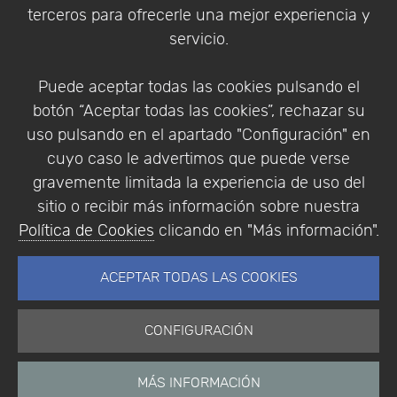
Política de Privacidad
terceros para ofrecerle una mejor experiencia y
Condiciones de compra
servicio.
Identificarse
Registrarse
Puede aceptar todas las cookies pulsando el
botón “Aceptar todas las cookies”, rechazar su
uso pulsando en el apartado "Configuración" en
cuyo caso le advertimos que puede verse
Empresa
|
Aviso Legal
|
Política de Privacidad
|
gravemente limitada la experiencia de uso del
Política de Cookies
sitio o recibir más información sobre nuestra
© Copyright 1994 - 2026. Addlink Software
Política de Cookies
clicando en "Más información".
Científico, S.L.
Distribuidor de soluciones software para España y
ACEPTAR TODAS LAS COOKIES
Portugal.
CONFIGURACIÓN
MÁS INFORMACIÓN