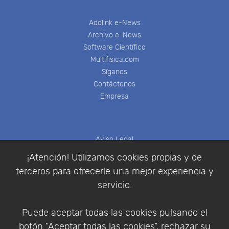
Addlink e-News
Archivo e-News
Software Científico
Multifisica.com
Síganos
Contáctenos
Empresa
Aviso Legal
Política de Cookies
¡Atención! Utilizamos cookies propias y de
Política de Privacidad
terceros para ofrecerle una mejor experiencia y
Condiciones de compra
servicio.
Identificarse
Registrarse
Puede aceptar todas las cookies pulsando el
botón “Aceptar todas las cookies”, rechazar su