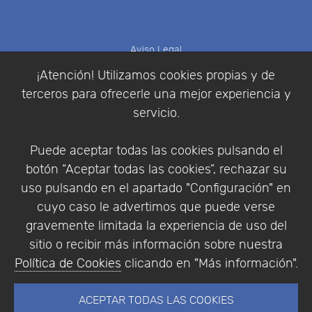
Aviso Legal
Política de Cookies
¡Atención! Utilizamos cookies propias y de
Política de Privacidad
terceros para ofrecerle una mejor experiencia y
Condiciones de compra
servicio.
Identificarse
Registrarse
Puede aceptar todas las cookies pulsando el
botón “Aceptar todas las cookies”, rechazar su
uso pulsando en el apartado "Configuración" en
cuyo caso le advertimos que puede verse
Empresa
|
Aviso Legal
|
Política de Privacidad
|
gravemente limitada la experiencia de uso del
Política de Cookies
sitio o recibir más información sobre nuestra
© Copyright 1994 - 2026. Addlink Software
Política de Cookies
clicando en "Más información".
Científico, S.L.
Distribuidor de soluciones software para España y
ACEPTAR TODAS LAS COOKIES
Portugal.