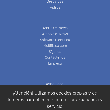
Descargas
Videos
Addlink e-News
Archivo e-News
Software Científico
Multifisica.com
Síganos
Contáctenos
Empresa
Aviso Legal
Política de Cookies
¡Atención! Utilizamos cookies propias y de
Política de Privacidad
terceros para ofrecerle una mejor experiencia y
Condiciones de compra
servicio.
Identificarse