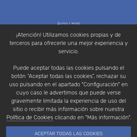
Aviso Legal
Política de Cookies
¡Atención! Utilizamos cookies propias y de
Política de Privacidad
terceros para ofrecerle una mejor experiencia y
Condiciones de compra
servicio.
Identificarse
Registrarse
Puede aceptar todas las cookies pulsando el
botón “Aceptar todas las cookies”, rechazar su
uso pulsando en el apartado "Configuración" en
cuyo caso le advertimos que puede verse
Empresa
|
Aviso Legal
|
Política de Privacidad
|
gravemente limitada la experiencia de uso del
Política de Cookies
sitio o recibir más información sobre nuestra
© Copyright 1994 - 2026. Addlink Software
Política de Cookies
clicando en "Más información".
Científico, S.L.
Distribuidor de soluciones software para España y
ACEPTAR TODAS LAS COOKIES
Portugal.