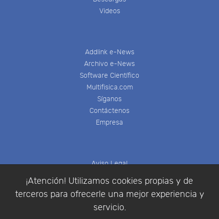
Videos
Addlink e-News
Archivo e-News
Software Científico
Multifisica.com
Síganos
Contáctenos
Empresa
Aviso Legal
Política de Cookies
¡Atención! Utilizamos cookies propias y de
Política de Privacidad
terceros para ofrecerle una mejor experiencia y
Condiciones de compra
servicio.
Identificarse