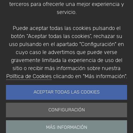
terceros para ofrecerle una mejor experiencia y
Condiciones de compra
servicio.
Identificarse
Registrarse
Puede aceptar todas las cookies pulsando el
botón “Aceptar todas las cookies”, rechazar su
uso pulsando en el apartado "Configuración" en
cuyo caso le advertimos que puede verse
Empresa
|
Aviso Legal
|
Política de Privacidad
|
gravemente limitada la experiencia de uso del
Política de Cookies
sitio o recibir más información sobre nuestra
© Copyright 1994 - 2026. Addlink Software
Política de Cookies
clicando en "Más información".
Científico, S.L.
Distribuidor de soluciones software para España y
ACEPTAR TODAS LAS COOKIES
Portugal.
CONFIGURACIÓN
MÁS INFORMACIÓN