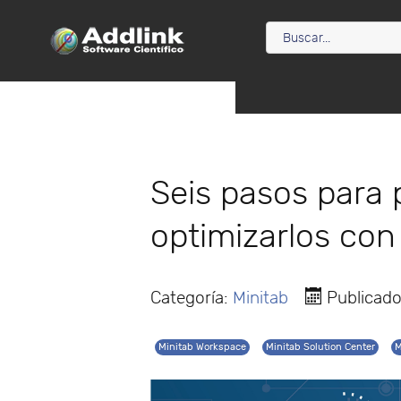
Seis pasos para 
optimizarlos con
Categoría:
Minitab
Publicado
Minitab Workspace
Minitab Solution Center
M