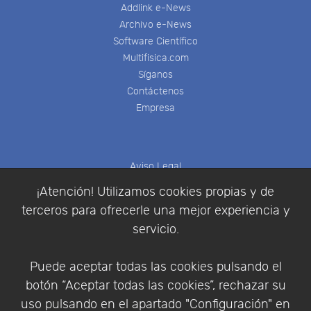
Addlink e-News
Archivo e-News
Software Científico
Multifisica.com
Síganos
Contáctenos
Empresa
Aviso Legal
Política de Cookies
¡Atención! Utilizamos cookies propias y de
Política de Privacidad
terceros para ofrecerle una mejor experiencia y
Condiciones de compra
servicio.
Identificarse
Registrarse
Puede aceptar todas las cookies pulsando el
botón “Aceptar todas las cookies”, rechazar su
uso pulsando en el apartado "Configuración" en