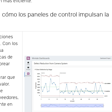
n más eficiente.
al: cómo los paneles de control impulsan la
cciones
. Con los
sa
cas de
orear
rar que
alor.
de
veedores,
nte en