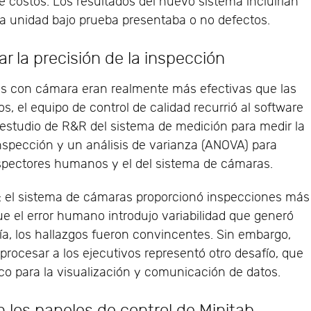
e costos. Los resultados del nuevo sistema incluirían
la unidad bajo prueba presentaba o no defectos.
r la precisión de la inspección
nes con cámara eran realmente más efectivas que las
, el equipo de control de calidad recurrió al software
n estudio de R&R del sistema de medición para medir la
inspección y un análisis de varianza (ANOVA) para
nspectores humanos y el del sistema de cámaras.
s: el sistema de cámaras proporcionó inspecciones más
ue el error humano introdujo variabilidad que generó
ía, los hallazgos fueron convincentes. Sin embargo,
 procesar a los ejecutivos representó otro desafío, que
co para la visualización y comunicación de datos.
n los paneles de control de Minitab