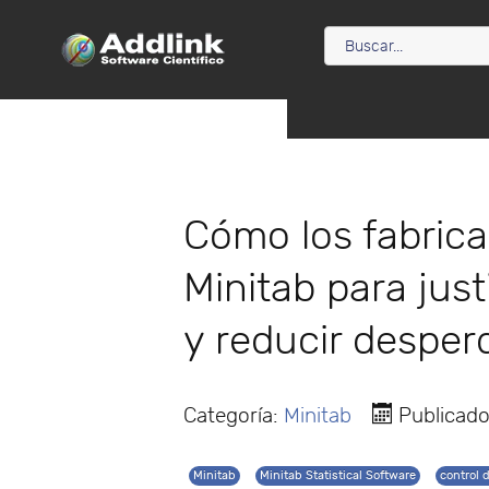
Cómo los fabrica
Minitab para jus
y reducir desper
Categoría:
Minitab
Publicad
Minitab
Minitab Statistical Software
control 