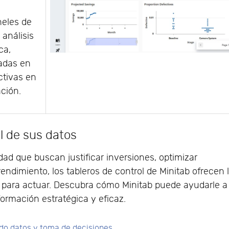
neles de
 análisis
ca,
adas en
ctivas en
ación.
l de sus datos
dad que buscan justificar inversiones, optimizar
rendimiento, los tableros de control de Minitab ofrecen 
s para actuar. Descubra cómo Minitab puede ayudarle a
formación estratégica y eficaz.
ndo datos y toma de decisiones