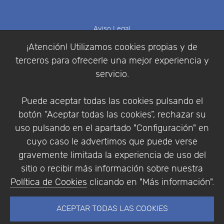
Aviso Legal
Política de Cookies
¡Atención! Utilizamos cookies propias y de
Política de Privacidad
terceros para ofrecerle una mejor experiencia y
Condiciones de compra
servicio.
Identificarse
Registrarse
Puede aceptar todas las cookies pulsando el
botón “Aceptar todas las cookies”, rechazar su
uso pulsando en el apartado "Configuración" en
cuyo caso le advertimos que puede verse
Empresa
|
Aviso Legal
|
Política de Privacidad
|
gravemente limitada la experiencia de uso del
Política de Cookies
sitio o recibir más información sobre nuestra
© Copyright 1994 - 2026. Addlink Software
Política de Cookies
clicando en "Más información".
Científico, S.L.
Distribuidor de soluciones software para España y
ACEPTAR TODAS LAS COOKIES
Portugal.