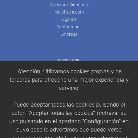
Software Científico
Multifisica.com
Síganos
Contáctenos
Empresa
Aviso Legal
Política de Cookies
¡Atención! Utilizamos cookies propias y de
Política de Privacidad
terceros para ofrecerle una mejor experiencia y
Condiciones de compra
servicio.
Identificarse
Registrarse
Puede aceptar todas las cookies pulsando el
botón “Aceptar todas las cookies”, rechazar su
uso pulsando en el apartado "Configuración" en
cuyo caso le advertimos que puede verse
Empresa
|
Aviso Legal
|
Política de Privacidad
|