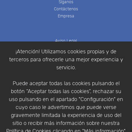
Síganos
Contáctenos
Empresa
Aviso Legal
Política de Cookies
¡Atención! Utilizamos cookies propias y de
Política de Privacidad
terceros para ofrecerle una mejor experiencia y
Condiciones de compra
servicio.
Identificarse
Registrarse
Puede aceptar todas las cookies pulsando el
botón “Aceptar todas las cookies”, rechazar su
uso pulsando en el apartado "Configuración" en
cuyo caso le advertimos que puede verse
Empresa
|
Aviso Legal
|
Política de Privacidad
|
gravemente limitada la experiencia de uso del
Política de Cookies
sitio o recibir más información sobre nuestra
© Copyright 1994 - 2026. Addlink Software
Política de Cookies
clicando en "Más información".