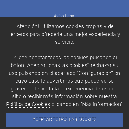
Aviso Legal
Política de Cookies
¡Atención! Utilizamos cookies propias y de
Política de Privacidad
terceros para ofrecerle una mejor experiencia y
Condiciones de compra
servicio.
Identificarse
Registrarse
Puede aceptar todas las cookies pulsando el
botón “Aceptar todas las cookies”, rechazar su
uso pulsando en el apartado "Configuración" en
cuyo caso le advertimos que puede verse
Empresa
|
Aviso Legal
|
Política de Privacidad
|
gravemente limitada la experiencia de uso del
Política de Cookies
sitio o recibir más información sobre nuestra
© Copyright 1994 - 2026. Addlink Software
Política de Cookies
clicando en "Más información".
Científico, S.L.
Distribuidor de soluciones software para España y
ACEPTAR TODAS LAS COOKIES
Portugal.