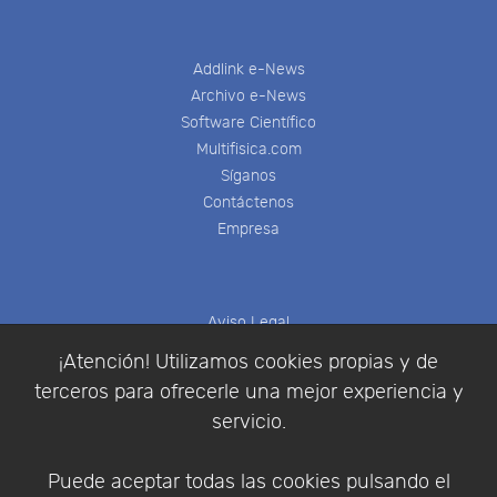
Addlink e-News
Archivo e-News
Software Científico
Multifisica.com
Síganos
Contáctenos
Empresa
Aviso Legal
Política de Cookies
¡Atención! Utilizamos cookies propias y de
Política de Privacidad
terceros para ofrecerle una mejor experiencia y
Condiciones de compra
servicio.
Identificarse
Registrarse
Puede aceptar todas las cookies pulsando el