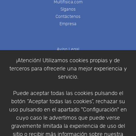
Multifisica.com
Síganos
Contáctenos
Empresa
Aviso Legal
Política de Cookies
¡Atención! Utilizamos cookies propias y de
Política de Privacidad
terceros para ofrecerle una mejor experiencia y
Condiciones de compra
servicio.
Identificarse
Registrarse
Puede aceptar todas las cookies pulsando el
botón “Aceptar todas las cookies”, rechazar su
uso pulsando en el apartado "Configuración" en
cuyo caso le advertimos que puede verse
Empresa
|
Aviso Legal
|
Política de Privacidad
|
gravemente limitada la experiencia de uso del
Política de Cookies
sitio o recibir más información sobre nuestra