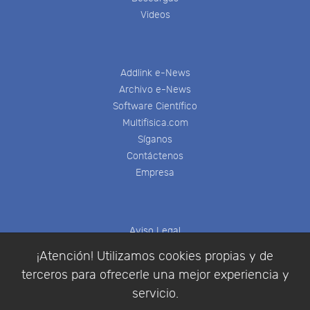
Videos
Addlink e-News
Archivo e-News
Software Científico
Multifisica.com
Síganos
Contáctenos
Empresa
Aviso Legal
Política de Cookies
¡Atención! Utilizamos cookies propias y de
Política de Privacidad
terceros para ofrecerle una mejor experiencia y
Condiciones de compra
servicio.
Identificarse