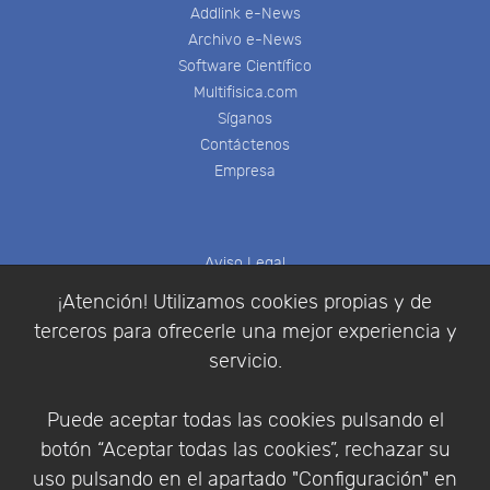
Addlink e-News
Archivo e-News
Software Científico
Multifisica.com
Síganos
Contáctenos
Empresa
Aviso Legal
Política de Cookies
¡Atención! Utilizamos cookies propias y de
Política de Privacidad
terceros para ofrecerle una mejor experiencia y
Condiciones de compra
servicio.
Identificarse
Registrarse
Puede aceptar todas las cookies pulsando el
botón “Aceptar todas las cookies”, rechazar su
uso pulsando en el apartado "Configuración" en