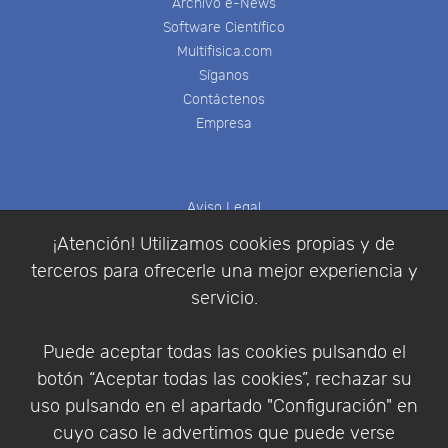
Archivo e-News
Software Científico
Multifisica.com
Síganos
Contáctenos
Empresa
Aviso Legal
Política de Cookies
¡Atención! Utilizamos cookies propias y de
Política de Privacidad
terceros para ofrecerle una mejor experiencia y
Condiciones de compra
servicio.
Identificarse
Registrarse
Puede aceptar todas las cookies pulsando el
botón “Aceptar todas las cookies”, rechazar su
uso pulsando en el apartado "Configuración" en
cuyo caso le advertimos que puede verse