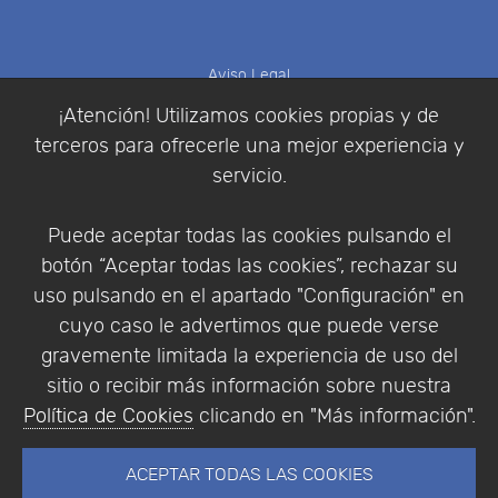
Aviso Legal
Política de Cookies
¡Atención! Utilizamos cookies propias y de
Política de Privacidad
terceros para ofrecerle una mejor experiencia y
Condiciones de compra
servicio.
Identificarse
Registrarse
Puede aceptar todas las cookies pulsando el
botón “Aceptar todas las cookies”, rechazar su
uso pulsando en el apartado "Configuración" en
cuyo caso le advertimos que puede verse
Empresa
|
Aviso Legal
|
Política de Privacidad
|
gravemente limitada la experiencia de uso del
Política de Cookies
sitio o recibir más información sobre nuestra
© Copyright 1994 - 2026. Addlink Software
Política de Cookies
clicando en "Más información".
Científico, S.L.
Distribuidor de soluciones software para España y
ACEPTAR TODAS LAS COOKIES
Portugal.