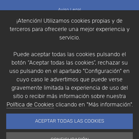
Aviso Legal
Política de Cookies
¡Atención! Utilizamos cookies propias y de
Política de Privacidad
terceros para ofrecerle una mejor experiencia y
Condiciones de compra
servicio.
Identificarse
Registrarse
Puede aceptar todas las cookies pulsando el
botón “Aceptar todas las cookies”, rechazar su
uso pulsando en el apartado "Configuración" en
cuyo caso le advertimos que puede verse
Empresa
|
Aviso Legal
|
Política de Privacidad
|
gravemente limitada la experiencia de uso del
Política de Cookies
sitio o recibir más información sobre nuestra
© Copyright 1994 - 2026. Addlink Software
Política de Cookies
clicando en "Más información".
Científico, S.L.
Distribuidor de soluciones software para España y
ACEPTAR TODAS LAS COOKIES
Portugal.