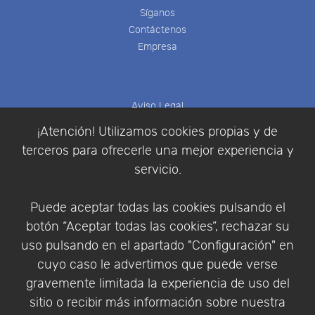
Síganos
Contáctenos
Empresa
Aviso Legal
Política de Cookies
¡Atención! Utilizamos cookies propias y de
Política de Privacidad
terceros para ofrecerle una mejor experiencia y
Condiciones de compra
servicio.
Identificarse
Registrarse
Puede aceptar todas las cookies pulsando el
botón “Aceptar todas las cookies”, rechazar su
uso pulsando en el apartado "Configuración" en
cuyo caso le advertimos que puede verse
Empresa
|
Aviso Legal
|
Política de Privacidad
|
gravemente limitada la experiencia de uso del
Política de Cookies
sitio o recibir más información sobre nuestra