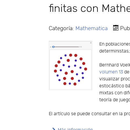
finitas con Math
Categoría:
Mathematica
Pub
En poblaciones
deterministas;
Bernhard Voelk
volumen 13
d
visualizar pro
estocástico bá
mixtas con dif
teoría de jueg
El artículo se puede consultar en la 