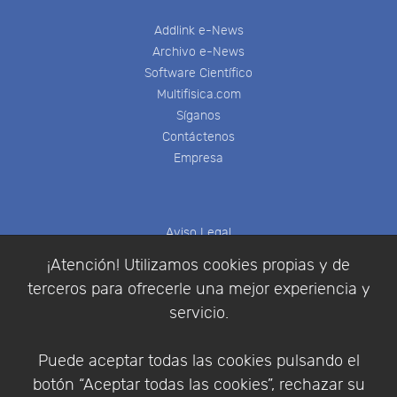
Addlink e-News
Archivo e-News
Software Científico
Multifisica.com
Síganos
Contáctenos
Empresa
Aviso Legal
Política de Cookies
¡Atención! Utilizamos cookies propias y de
Política de Privacidad
terceros para ofrecerle una mejor experiencia y
Condiciones de compra
servicio.
Identificarse
Registrarse
Puede aceptar todas las cookies pulsando el
botón “Aceptar todas las cookies”, rechazar su