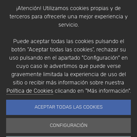
Política de Cookies
¡Atención! Utilizamos cookies propias y de
Política de Privacidad
terceros para ofrecerle una mejor experiencia y
Condiciones de compra
servicio.
Identificarse
Registrarse
Puede aceptar todas las cookies pulsando el
botón “Aceptar todas las cookies”, rechazar su
uso pulsando en el apartado "Configuración" en
cuyo caso le advertimos que puede verse
Empresa
|
Aviso Legal
|
Política de Privacidad
|
gravemente limitada la experiencia de uso del
Política de Cookies
sitio o recibir más información sobre nuestra
© Copyright 1994 - 2026. Addlink Software
Política de Cookies
clicando en "Más información".
Científico, S.L.
Distribuidor de soluciones software para España y
ACEPTAR TODAS LAS COOKIES
Portugal.
CONFIGURACIÓN