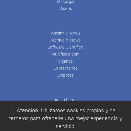
Descargas
Videos
Addlink e-News
Archivo e-News
Software Científico
Multifisica.com
Síganos
Contáctenos
Empresa
Aviso Legal
Política de Cookies
¡Atención! Utilizamos cookies propias y de
Política de Privacidad
terceros para ofrecerle una mejor experiencia y
Condiciones de compra
servicio.
Identificarse