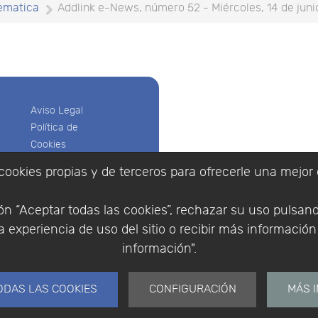
ematica
Addlink e-News, número 52 - Miércoles, 14 de jun
Aviso Legal
Política de
Cookies
Política de
cookies propias y de terceros para ofrecerle una mejor 
Privacidad
Empresa
|
Aviso Legal
|
Po
Condiciones
|
Política de Cookies
n “Aceptar todas las cookies”, rechazar su uso pulsan
de compra
© Copyright 1994 - 2026. 
 experiencia de uso del sitio o recibir más informació
Identificarse
Científico, S.L.
Registrarse
información".
Distribuidor de solucione
España y Portugal.
ODAS LAS COOKIES
CONFIGURACIÓN
MÁS 