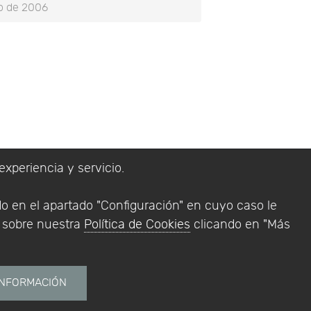
io de 2006
experiencia y servicio.
lítica de Privacidad
do en el apartado "Configuración" en cuyo caso le
Addlink Software
n sobre nuestra
Política de Cookies
clicando en "Más
s software para
INFORMACIÓN