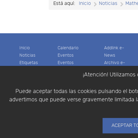
Está aquí:
Inicio
Noticias
Math
Inicio
Calendario
Addlink e-
Noticias
Eventos
News
Etiquetas
Eventos
Archivo e-
Productos
pasados
News
¡Atención! Utilizamos 
Soporte
Colaboradores
Software
Tienda
Encuestas
Científico
Puede aceptar todas las cookies pulsando el botó
Cesta
Descargas
Multifisica.com
advertimos que puede verse gravemente limitada la
Videos
Síganos
Contáctenos
Empresa
ACEPTAR T