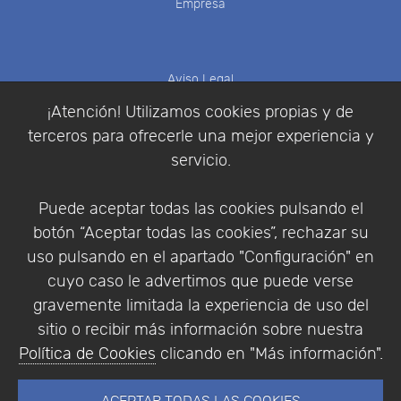
Empresa
Aviso Legal
Política de Cookies
¡Atención! Utilizamos cookies propias y de
Política de Privacidad
terceros para ofrecerle una mejor experiencia y
Condiciones de compra
servicio.
Identificarse
Registrarse
Puede aceptar todas las cookies pulsando el
botón “Aceptar todas las cookies”, rechazar su
uso pulsando en el apartado "Configuración" en
cuyo caso le advertimos que puede verse
Empresa
|
Aviso Legal
|
Política de Privacidad
|
gravemente limitada la experiencia de uso del
Política de Cookies
sitio o recibir más información sobre nuestra
© Copyright 1994 - 2026. Addlink Software
Política de Cookies
clicando en "Más información".
Científico, S.L.
Distribuidor de soluciones software para España y