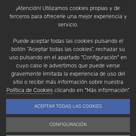
Política de Cookies
¡Atención! Utilizamos cookies propias y de
Política de Privacidad
terceros para ofrecerle una mejor experiencia y
Condiciones de compra
servicio.
Identificarse
Registrarse
Puede aceptar todas las cookies pulsando el
botón “Aceptar todas las cookies”, rechazar su
uso pulsando en el apartado "Configuración" en
cuyo caso le advertimos que puede verse
Empresa
|
Aviso Legal
|
Política de Privacidad
|
gravemente limitada la experiencia de uso del
Política de Cookies
sitio o recibir más información sobre nuestra
© Copyright 1994 - 2026. Addlink Software
Política de Cookies
clicando en "Más información".
Científico, S.L.
Distribuidor de soluciones software para España y
ACEPTAR TODAS LAS COOKIES
Portugal.
CONFIGURACIÓN