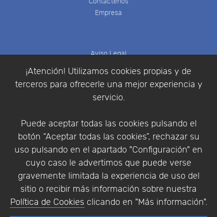
Contáctenos
Empresa
Aviso Legal
Política de Cookies
¡Atención! Utilizamos cookies propias y de
Política de Privacidad
terceros para ofrecerle una mejor experiencia y
Condiciones de compra
servicio.
Identificarse
Registrarse
Puede aceptar todas las cookies pulsando el
botón “Aceptar todas las cookies”, rechazar su
uso pulsando en el apartado "Configuración" en
cuyo caso le advertimos que puede verse
Empresa
|
Aviso Legal
|
Política de Privacidad
|
gravemente limitada la experiencia de uso del
Política de Cookies
sitio o recibir más información sobre nuestra
© Copyright 1994 - 2026. Addlink Software
Política de Cookies
clicando en "Más información".
Científico, S.L.