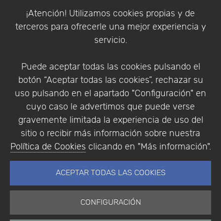
Política de Cookies
¡Atención! Utilizamos cookies propias y de
Política de Privacidad
terceros para ofrecerle una mejor experiencia y
Condiciones de compra
servicio.
Identificarse
Registrarse
Puede aceptar todas las cookies pulsando el
botón “Aceptar todas las cookies”, rechazar su
uso pulsando en el apartado "Configuración" en
cuyo caso le advertimos que puede verse
Empresa
|
Aviso Legal
|
Política de Privacidad
|
gravemente limitada la experiencia de uso del
Política de Cookies
sitio o recibir más información sobre nuestra
© Copyright 1994 - 2026. Addlink Software
Política de Cookies
clicando en "Más información".
Científico, S.L.
Distribuidor de soluciones software para España y
ACEPTAR TODAS LAS COOKIES
Portugal.
CONFIGURACIÓN