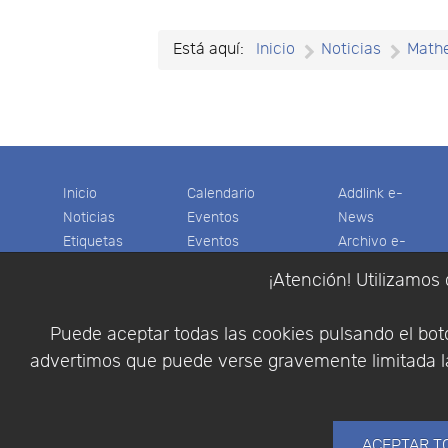
Está aquí:
Inicio
Noticias
Math
Inicio
Calendario
Addlink e-
Noticias
Eventos
News
Etiquetas
Eventos
Archivo e-
Productos
pasados
News
¡Atención! Utilizamos 
Soporte
Colaboradores
Software
Tienda
Encuestas
Científico
Puede aceptar todas las cookies pulsando el botó
Cesta
Descargas
Multifisica.com
advertimos que puede verse gravemente limitada la
Videos
Síganos
Contáctenos
Empresa
ACEPTAR T