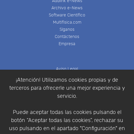
Addlink e-News
Archivo e-News
Software Científico
Multifisica.com
Síganos
Contáctenos
Empresa
Aviso Legal
Política de Cookies
¡Atención! Utilizamos cookies propias y de
Política de Privacidad
terceros para ofrecerle una mejor experiencia y
Condiciones de compra
servicio.
Identificarse
Registrarse
Puede aceptar todas las cookies pulsando el
botón “Aceptar todas las cookies”, rechazar su
uso pulsando en el apartado "Configuración" en