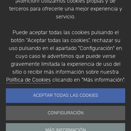
¡Atención! Utilizamos cookies propias y de
Política de Privacidad
terceros para ofrecerle una mejor experiencia y
Condiciones de compra
servicio.
Identificarse
Registrarse
Puede aceptar todas las cookies pulsando el
botón “Aceptar todas las cookies”, rechazar su
uso pulsando en el apartado "Configuración" en
cuyo caso le advertimos que puede verse
Empresa
|
Aviso Legal
|
Política de Privacidad
|
gravemente limitada la experiencia de uso del
Política de Cookies
sitio o recibir más información sobre nuestra
© Copyright 1994 - 2026. Addlink Software
Política de Cookies
clicando en "Más información".
Científico, S.L.
Distribuidor de soluciones software para España y
ACEPTAR TODAS LAS COOKIES
Portugal.
CONFIGURACIÓN
MÁS INFORMACIÓN