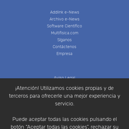
Addlink e-News
Archivo e-News
Software Científico
Multifisica.com
Síganos
Contáctenos
Empresa
Aviso Legal
Política de Cookies
¡Atención! Utilizamos cookies propias y de
Política de Privacidad
terceros para ofrecerle una mejor experiencia y
Condiciones de compra
servicio.
Identificarse
Registrarse
Puede aceptar todas las cookies pulsando el
botón “Aceptar todas las cookies”, rechazar su