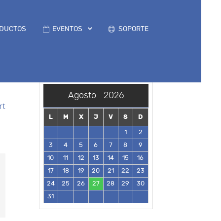
DUCTOS
EVENTOS
SOPORTE
Agosto
2026
rt
L
M
X
J
V
S
D
1
2
3
4
5
6
7
8
9
10
11
12
13
14
15
16
17
18
19
20
21
22
23
24
25
26
27
28
29
30
31